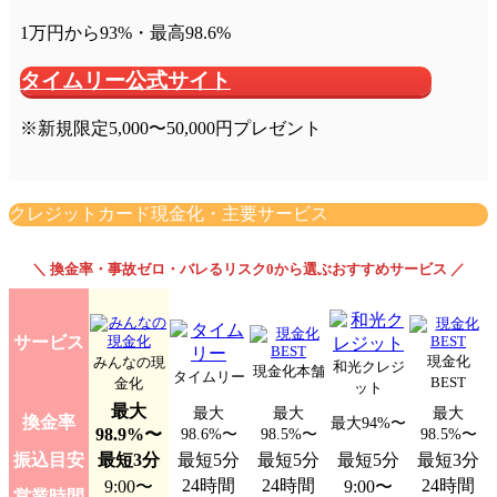
1万円から93%・最高98.6%
タイムリー公式サイト
※新規限定5,000〜50,000円プレゼント
クレジットカード現金化・主要サービス
＼ 換金率・事故ゼロ・バレるリスク0から選ぶおすすめサービス ／
サービス
現金化
みんなの現
和光クレジ
現金化本舗
タイムリー
BEST
金化
ット
最大
最大
最大
最大
換金率
最大94%〜
98.9%〜
98.6%〜
98.5%〜
98.5%〜
振込目安
最短3分
最短5分
最短5分
最短5分
最短3分
24時間
24時間
24時間
9:00〜
9:00〜
営業時間