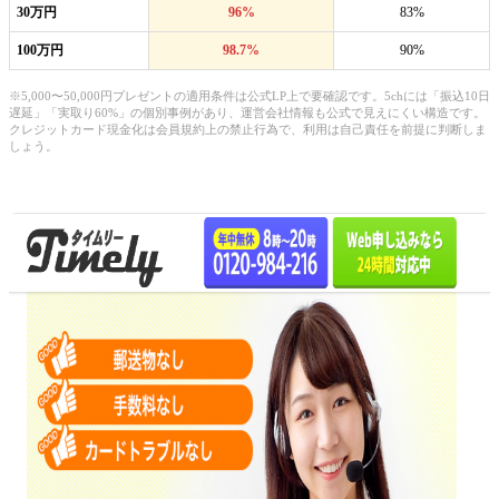
30万円
96%
83%
100万円
98.7%
90%
※5,000〜50,000円プレゼントの適用条件は公式LP上で要確認です。5chには「振込10日
遅延」「実取り60%」の個別事例があり、運営会社情報も公式で見えにくい構造です。
クレジットカード現金化は会員規約上の禁止行為で、利用は自己責任を前提に判断しま
しょう。