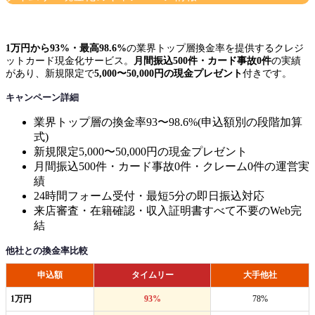
1万円から93%・最高98.6%
の業界トップ層換金率を提供するクレジ
ットカード現金化サービス。
月間振込500件・カード事故0件
の実績
があり、新規限定で
5,000〜50,000円の現金プレゼント
付きです。
キャンペーン詳細
業界トップ層の換金率93〜98.6%(申込額別の段階加算
式)
新規限定5,000〜50,000円の現金プレゼント
月間振込500件・カード事故0件・クレーム0件の運営実
績
24時間フォーム受付・最短5分の即日振込対応
来店審査・在籍確認・収入証明書すべて不要のWeb完
結
他社との換金率比較
申込額
タイムリー
大手他社
1万円
93%
78%