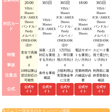
20:00
365日
365日
18:00
365日
VISA /
VISA /
VISA /
Master
Master
Master
JCB / AMEX
JCB / AMEX
JCB / AMEX
VISA /
VISA /
Diners
Diners
Diners
対応カー
Master
Master
バンドル /
バンドル /
バンドル /
ド
JCB / AMEX
JCB / AMEX
Paidy
Paidy
Paidy
Diners
Diners
メルペイ /
メルペイ /
メルペイ /
ONEBANK
ONEBANK
ONEBANK
ほか
ほか
ほか
深夜・土日
5万円以
電話サポー
スピード重
安全で高換
特徴
対応を重視
上・即日重
トを重視し
視で選びた
金率
する方向け
視の方向け
たい方向け
い方向け
事故
0
0
0
0
0
20時以降は
少額利用は
営業時間内
利用前に最
条件を事前
注意点
翌日対応の
実質換金率
の確認が必
終受取額を
確認
可能性
に注意
要
確認
公式サ
公式サ
公式サ
公式サ
公式サ
公式
イト
イト
イト
イト
イト
タイムリー現金化のキャンペーン情報